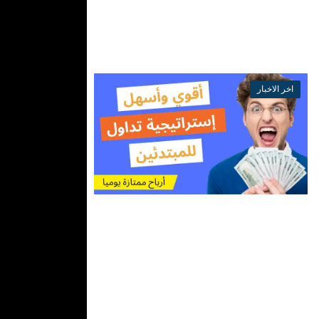
احترافي وربح
منه انفجر عالم
اقرأ
التجارة
الإلكترونية في
المزيد
السنوات الأ...
منذ بضع اعوام
اخر الاخبار
ما هو
التدوال
وكيف
استطيع
البدء به
وما هي
اسهل...
هل لديك
اهتمام بالتداول
ولكنك لست
متأكدًا من أين
اقرأ