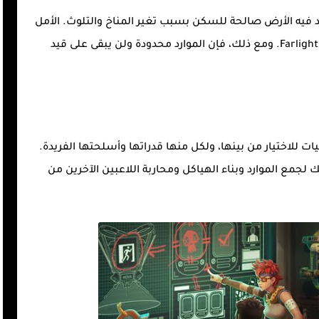
عام 2084، في عالم لم تعد فيه الأرض صالحة للسكن بسبب تغير المناخ والتلوث. الأمل
الوحيد للبشرية هو استعمار كوكب جديد يسمى Farlight. ومع ذلك، فإن الموارد محدودة ولن يبقى على قيد
للاختيار من بينها، ولكل منها قدراتها وأسلحتها الفريدة.
جمع الموارد وبناء الهياكل ومحاربة اللاعبين الآخرين من