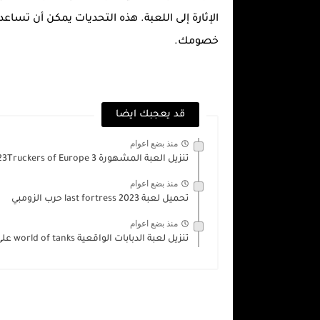
الإثارة إلى اللعبة. هذه التحديات يمكن أن تسا
خصومك.
قد يعجبك ايضا
منذ بضع اعوام
تنزيل العبة المشهورة 2023Truckers of Europe 3
منذ بضع اعوام
تحميل لعبة last fortress 2023 حرب الزومبي
منذ بضع اعوام
تنزيل لعبة الدبابات الواقعية world of tanks على...