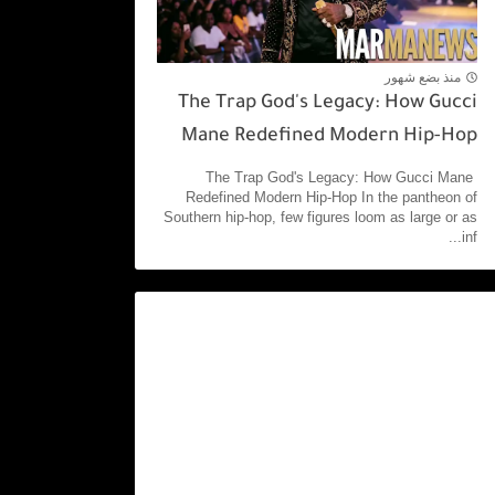
منذ بضع شهور
The Trap God's Legacy: How Gucci
Mane Redefined Modern Hip-Hop
The Trap God's Legacy: How Gucci Mane
Redefined Modern Hip-Hop In the pantheon of
Southern hip-hop, few figures loom as large or as
inf...