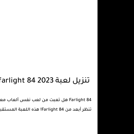
تنزيل لعبة farlight 84 2023
Farlight 84 هل تعبت من لعب نفس ألعاب
تنظر أبعد من Farlight 84! هذه اللعبة المستقبلية هي تجربة معركة رويال النهائية التي سوف أترك لكم لاهث.