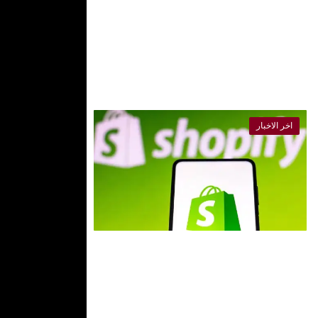
Shopify مقابل
Shopify Plus
التسعير: دليل
شامل لأصحاب
اقرأ
المتاجر الجديدة
عبر
المزيد
الإنترنتShopify
منذ بضع اعوام
vs Shopify ...
اخر الاخبار
طريقه
انشاء
متجر
الاكتروني
احترافي
وربح منه
2023
طريقه انشاء
متجر الاكتروني