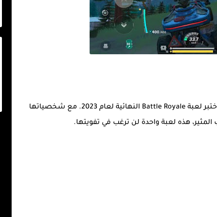
إذاً ماذا تنتظرين ؟ قم بتنزيل Farlight 84 الآن واختبر لعبة Battle Royale النهائية لعام 2023. مع شخصياتها
لمثير، هذه لعبة واحدة لن ترغب في تفويتها.